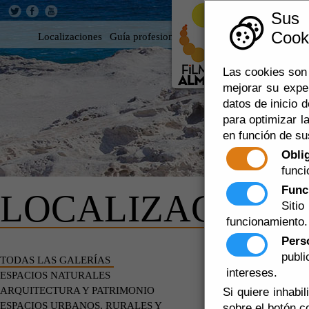
Sus
Cooki
Localizaciones
Guía profesional
Rodar en Almería
360
Las cookies son 
mejorar su expe
datos de inicio d
para optimizar la
en función de su
Obli
funci
Func
LOCALIZACIONE
Siti
funcionamiento.
Pers
publ
LOCALIZA
TODAS LAS GALERÍAS
intereses.
ESPACIOS NATURALES
ARQUITECTURA Y PATRIMONIO
Si quiere inhabi
ESPACIOS URBANOS, RURALES Y
sobre el botón c