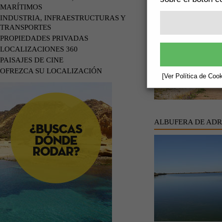
CASTILLO DE TAB
MARÍTIMOS
INDUSTRIA, INFRAESTRUCTURAS Y
TRANSPORTES
PROPIEDADES PRIVADAS
LOCALIZACIONES 360
PAISAJES DE CINE
OFREZCA SU LOCALIZACIÓN
[Ver Política de Cook
ALBUFERA DE AD