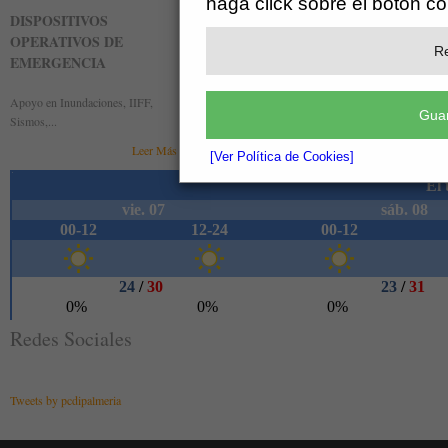
haga click sobre el botón c
DISPOSITIVOS
BÚSQUEDA Y RESCATE
MEDID
OPERATIVOS DE
DE PERSONAS
ANTE 
Re
EMERGENCIA
Unidad Canina y Grupo de Rescate
Asesorami
emergenci
Apoyo en Inundaciones, IIFF,
Leer Más »
Guar
autoprote
Sismos,...
Leer Más »
[Ver Política de Cookies]
Redes Sociales
Tweets by pcdipalmeria