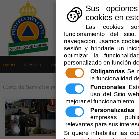
Sus opciones
cookies en este
Las cookies son
funcionamiento del siti
navegación, usamos cookies
sesión y brindarle un inici
optimizar la funcionalid
personalizado en función de
INICIO
SERVICIO
EMERGENCIAS
LA AGRUPACIÓN
AVISOS
Obligatorias
Se r
la funcionalidad del
Carta de Servicios prestados a las entidades locales
Funcionales
Esta
uso del Sitio w
mejorar el funcionamiento.
Personalizadas
E
empresas publi
relevantes para sus interes
Si quiere inhabilitar las c