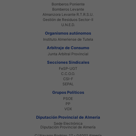
Bomberos Poniente
Bomberos Levante
Almanzora Levante R.T.R.S.U.
Gestión de Residuos Sector-II
U.N.E.D.
Organismos autónomos
Instituto Almeriense de Tutela
Arbitraje de Consumo
Junta Arbitral Provincial
Secciones Sindicales
FeSP-UGT
C.C.O.O.
CSI-F
SEPAL
Grupos Políticos
PSOE
PP
VOX
Diputación Provincial de Almería
Sede Electrónica
Diputación Provincial de Almería
C/ Navarro Rodrigo, 17 - 04001 Almería