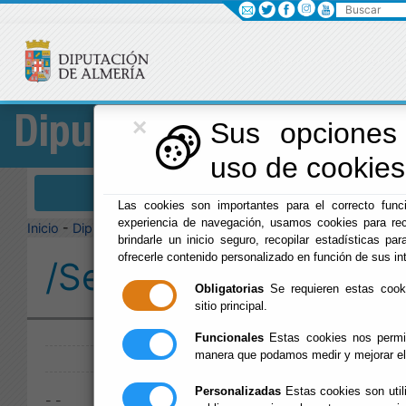
Buscar
×
Diputación
Sus opciones 
uso de cookies 
Menú Diputación
Las cookies son importantes para el correcto funci
experiencia de navegación, usamos cookies para rec
Inicio
-
Diputación
-
brindarle un inicio seguro, recopilar estadísticas par
ofrecerle contenido personalizado en función de sus in
/Servicios/cmsdipro/
Obligatorias
Se requieren estas cookie
sitio principal.
Publicado:
Funcionales
Estas cookies nos permit
manera que podamos medir y mejorar el
Personalizadas
Estas cookies son util
- -