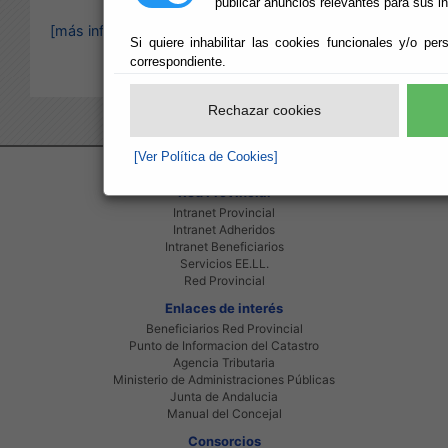
publicar anuncios relevantes para sus i
[más información]
Si quiere inhabilitar las cookies funcionales y/o per
correspondiente.
Rechazar cookies
[Ver Política de Cookies]
Red Provincial
Intranet Provincial
Intranet Adheridos
Intranet Beneficiarios
Servicios EE.LL.
Red Provincial
Enlaces de interés
Beneficiarios Red Provincial
Punto de Informacion del Catastro
Agencia Tributaria
Ministerio de Administraciones Públicas
Junta de Andalucia
Manual del Concejal
Consorcios