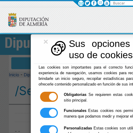
Buscar
×
Diputación
Sus opciones 
uso de cookies 
Menú Diputación
Las cookies son importantes para el correcto funci
experiencia de navegación, usamos cookies para rec
Inicio
-
Diputación
-
brindarle un inicio seguro, recopilar estadísticas par
ofrecerle contenido personalizado en función de sus in
/Servicios/cmsdipro/
Obligatorias
Se requieren estas cookie
sitio principal.
Publicado:
Funcionales
Estas cookies nos permit
manera que podamos medir y mejorar el
Personalizadas
Estas cookies son util
- -