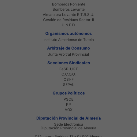
Bomberos Poniente
Bomberos Levante
Almanzora Levante R.T.R.S.U.
Gestión de Residuos Sector-II
U.N.E.D.
Organismos autónomos
Instituto Almeriense de Tutela
Arbitraje de Consumo
Junta Arbitral Provincial
Secciones Sindicales
FeSP-UGT
C.C.O.O.
CSI-F
SEPAL
Grupos Políticos
PSOE
PP
VOX
Diputación Provincial de Almería
Sede Electrónica
Diputación Provincial de Almería
C/ Navarro Rodrigo, 17 - 04001 Almería