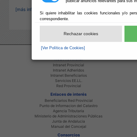
publicar anuncios relevantes para sus i
[más información]
Si quiere inhabilitar las cookies funcionales y/o per
correspondiente.
Rechazar cookies
[Ver Política de Cookies]
Red Provincial
Intranet Provincial
Intranet Adheridos
Intranet Beneficiarios
Servicios EE.LL.
Red Provincial
Enlaces de interés
Beneficiarios Red Provincial
Punto de Informacion del Catastro
Agencia Tributaria
Ministerio de Administraciones Públicas
Junta de Andalucia
Manual del Concejal
Consorcios