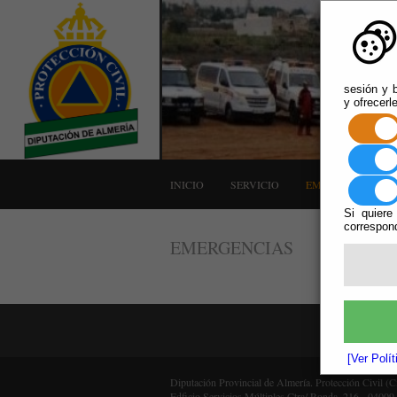
sesión y b
y ofrecerl
INICIO
SERVICIO
EMERGENCIAS
Si quiere
correspond
EMERGENCIAS
[Ver Polí
Diputación Provincial de Almería. Protección Civil (
Edficio Servicios Múltiples Ctra/ Ronda, 216 - 04009