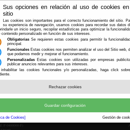
Sus opciones en relación al uso de cookies en
sitio
Las cookies son importantes para el correcto funcionamiento del sitio. Pa
su experiencia de navegación, usamos cookies para recordar sus datos de
rindarle un inicio seguro, recopilar estadísticas para optimizar la funcionalida
e contenido personalizado en función de sus intereses.
Obligatorias
Se requieren estas cookies para permitir la funcionalidad
principal.
Funcionales
Estas cookies nos permiten analizar el uso del Sitio web,
que podamos medir y mejorar el funcionamiento.
Personalizadas
Estas cookies son utilizadas por empresas publicita
LA AGRUPACIÓN
AVISOS
OFICINA VIRTUAL
CONTACTAR
publicar anuncios relevantes para sus intereses.
 inhabilitar las cookies funcionales y/o personalizadas, haga click sobr
iente.
Rechazar cookies
Guardar configuración
tica de Cookies]
Gestión de cooki
Cif: P-0400000-F)
A
 Almería