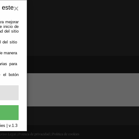
 este
×
ra mejorar
 inicio de
d del sitio
 del sitio
 de manera
rias para
e el botón
es | v.1.3
viso Legal
|
Politica de privacidad
|
Politica de cookies