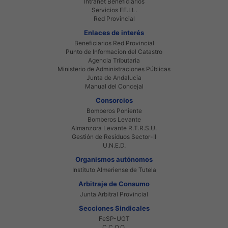
Intranet Beneficiarios
Servicios EE.LL.
Red Provincial
Enlaces de interés
Beneficiarios Red Provincial
Punto de Informacion del Catastro
Agencia Tributaria
Ministerio de Administraciones Públicas
Junta de Andalucia
Manual del Concejal
Consorcios
Bomberos Poniente
Bomberos Levante
Almanzora Levante R.T.R.S.U.
Gestión de Residuos Sector-II
U.N.E.D.
Organismos autónomos
Instituto Almeriense de Tutela
Arbitraje de Consumo
Junta Arbitral Provincial
Secciones Sindicales
FeSP-UGT
C.C.O.O.