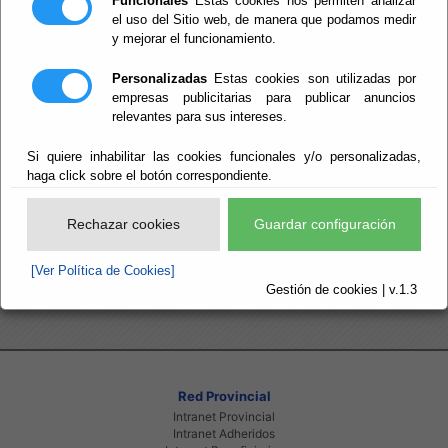
Funcionales
Estas cookies nos permiten analizar
Información sobre Diputados Provinciales
el uso del Sitio web, de manera que podamos medir
y mejorar el funcionamiento.
Personalizadas
Estas cookies son utilizadas por
Diputados Provinciales
empresas publicitarias para publicar anuncios
Retribuciones de los Diputados Provinciales
relevantes para sus intereses.
Declaración de bienes y actividades de los
Diputados Provinciales
Si quiere inhabilitar las cookies funcionales y/o personalizadas,
Régimen de sustituciones Diputados/Delegados
haga click sobre el botón correspondiente.
​Órganos Colegiados
Régimen de Dedicación
Rechazar cookies
Guardar configuración
Relación de Gastos de Viajes
[Ver Política de Cookies]
Gestión de cookies | v.1.3
Red Provincial
Intranet Provincial
Intranet Adheridos