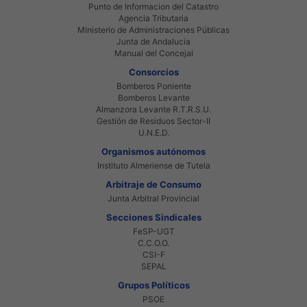
Punto de Informacion del Catastro
Agencia Tributaria
Ministerio de Administraciones Públicas
Junta de Andalucia
Manual del Concejal
Consorcios
Bomberos Poniente
Bomberos Levante
Almanzora Levante R.T.R.S.U.
Gestión de Residuos Sector-II
U.N.E.D.
Organismos autónomos
Instituto Almeriense de Tutela
Arbitraje de Consumo
Junta Arbitral Provincial
Secciones Sindicales
FeSP-UGT
C.C.O.O.
CSI-F
SEPAL
Grupos Políticos
PSOE