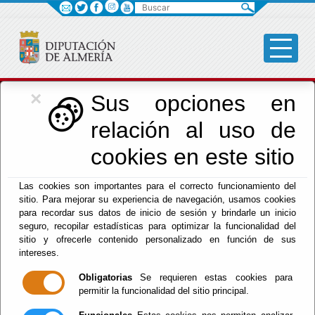
Buscar
×
Cultura, Cine e
Sus opciones en
relación al uso de
Identidad Almeriense
cookies en este sitio
Las cookies son importantes para el correcto funcionamiento del
Menú Cultura
sitio. Para mejorar su experiencia de navegación, usamos cookies
para recordar sus datos de inicio de sesión y brindarle un inicio
Inicio
-
Cultura y Cine
- Objetivos del Área
seguro, recopilar estadísticas para optimizar la funcionalidad del
sitio y ofrecerle contenido personalizado en función de sus
Objetivos del
intereses.
Obligatorias
Se requieren estas cookies para
Área
permitir la funcionalidad del sitio principal.