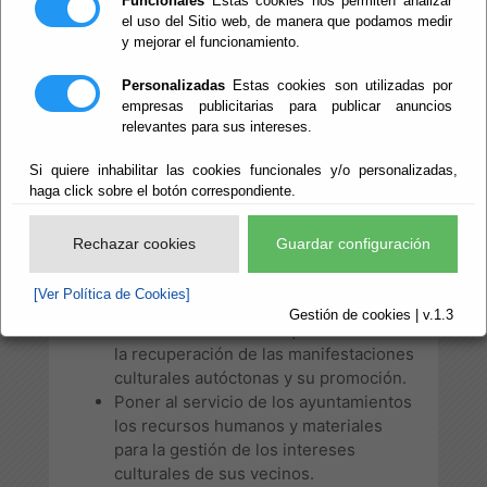
Funcionales
Estas cookies nos permiten analizar
el uso del Sitio web, de manera que podamos medir
y mejorar el funcionamiento.
El
Área de Cultura de la Diputación
Provincial de Almería
tiene diseñada una
Personalizadas
Estas cookies son utilizadas por
política de intervención y participación
empresas publicitarias para publicar anuncios
cultural centrada en los objetivos siguientes:
relevantes para sus intereses.
Atender las necesidades culturales de
Si quiere inhabilitar las cookies funcionales y/o personalizadas,
los municipios de la provincia de
haga click sobre el botón correspondiente.
Almería.
Posibilitar la participación de los
Rechazar cookies
Guardar configuración
diferentes grupos sociales, mediante
el acceso a nuevas manifestaciones
[Ver Política de Cookies]
culturales.
Gestión de cookies | v.1.3
Promover actividades que favorezcan
la recuperación de las manifestaciones
culturales autóctonas y su promoción.
Poner al servicio de los ayuntamientos
los recursos humanos y materiales
para la gestión de los intereses
culturales de sus vecinos.