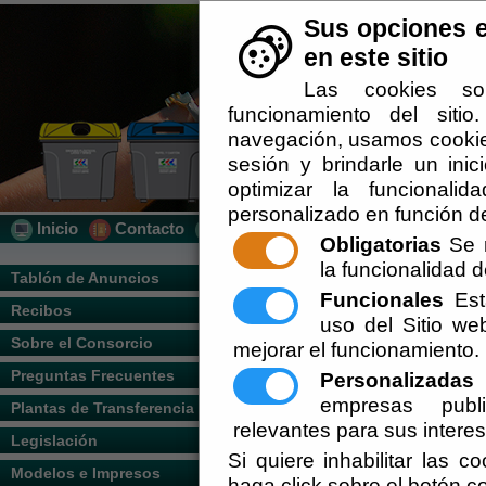
Sus opciones e
en este sitio
Las cookies so
funcionamiento del siti
navegación, usamos cookies
sesión y brindarle un inic
optimizar la funcionalid
personalizado en función de
Inicio
Contacto
Localización
Quién Somos
Obligatorias
Se r
la funcionalidad de
Usted se encuentra aquí:
Inicio
/
/
Locali
Tablón de Anuncios
Funcionales
Esta
Recibos
Escuchar
uso del Sitio w
Sobre el Consorcio
mejorar el funcionamiento.
Preguntas Frecuentes
Personalizadas
E
empresas publi
Plantas de Transferencia
relevantes para sus intere
Legislación
Si quiere inhabilitar las c
Modelos e Impresos
haga click sobre el botón c