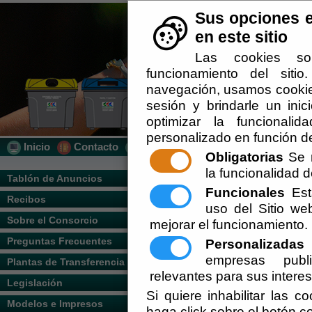
Sus opciones e
en este sitio
Las cookies so
funcionamiento del siti
navegación, usamos cookies
sesión y brindarle un inic
optimizar la funcionalid
personalizado en función de
Inicio
Contacto
Localización
Quién Somos
Obligatorias
Se r
la funcionalidad de
Usted se encuentra aquí:
Inicio
/
/
2015 - 
Tablón de Anuncios
Funcionales
Esta
Recibos
Escuchar
uso del Sitio w
Sobre el Consorcio
mejorar el funcionamiento.
Preguntas Frecuentes
Personalizadas
E
empresas publi
Plantas de Transferencia
relevantes para sus intere
Legislación
Si quiere inhabilitar las c
Modelos e Impresos
haga click sobre el botón c