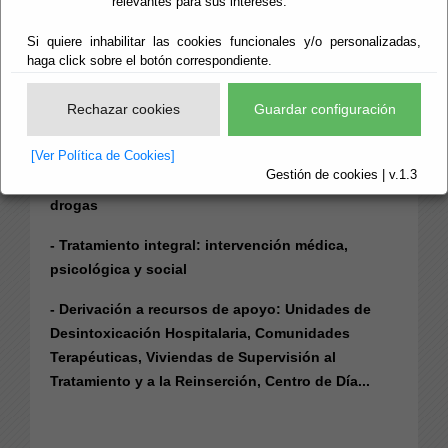
relevantes para sus intereses.
Si quiere inhabilitar las cookies funcionales y/o personalizadas,
haga click sobre el botón correspondiente.
SERVICIOS
Rechazar cookies
Guardar configuración
- Información, orientación y asesoramiento
[Ver Política de Cookies]
Gestión de cookies | v.1.3
- Detección e identificación de consumo de
drogas
- Tratamiento integral: intervención médica,
psicológica y social
- Derivación a recursos de apoyo: Unidades de
Desintoxicación Hospitalaria, Comunidades
Terapéuticas, Viviendas de Supervisión al
Tratamiento y a la Reinserción, Centro de Día...