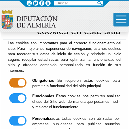
×
Sus opciones en
relación al uso de
cookies en este sitio
Drogodependencias
Las cookies son importantes para el correcto funcionamiento del
sitio. Para mejorar su experiencia de navegación, usamos cookies
para recordar sus datos de inicio de sesión y brindarle un inicio
seguro, recopilar estadísticas para optimizar la funcionalidad del
Menú Hacienda
sitio y ofrecerle contenido personalizado en función de sus
intereses.
Inicio
-
Drogodependencias
- ÁREA DE ATENCIÓN
SOCIOSANITARIA
Obligatorias
Se requieren estas cookies para
permitir la funcionalidad del sitio principal.
ÁREA DE
Funcionales
Estas cookies nos permiten analizar
el uso del Sitio web, de manera que podamos medir
ATENCIÓN
y mejorar el funcionamiento.
SOCIOSANITARIA
Personalizadas
Estas cookies son utilizadas por
empresas publicitarias para publicar anuncios