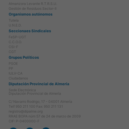
Almanzora Levante R.T.R.S.U.
Gestión de Residuos Sector-II
Organismos autónomos
Tutela
U.N.E.D.
Seccionaes Sindicales
FeSP-UGT
C.C.O.O.
CSI-F
CGT
Grupos Políticos
PSOE
PP
IULV-CA
Ciudadanos
Diputación Provincial de Almería
Sede Electrónica
Diputación Provincial de Almería
C/ Navarro Rodrigo, 17 - 04001 Almería
Telf 950 211 100 Fax: 950 211 131
registro@dipalme.org
RRAE BOPA núm 57 de 24 de marzo de 2009
CIF: P-0400000-F