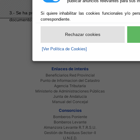
publicar anuncios relevantes para sus i
3.- Se ha producido un error al intentar acceder al
Si quiere inhabilitar las cookies funcionales y/o per
correspondiente.
documento:
F029FB895F987104C1258CDD002C5A0D
.
Red Provincial
Rechazar cookies
Intranet Provincial
Intranet Adheridos
[Ver Política de Cookies]
Intranet Beneficiarios
Servicios EE.LL.
Red Provincial
Enlaces de interés
Beneficiarios Red Provincial
Punto de Informacion del Catastro
Agencia Tributaria
Ministerio de Administraciones Públicas
Junta de Andalucia
Manual del Concejal
Consorcios
Bomberos Poniente
Bomberos Levante
Almanzora Levante R.T.R.S.U.
Gestión de Residuos Sector-II
U.N.E.D.