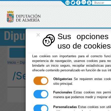
Buscar
×
Diputación
Sus opciones 
uso de cookies 
Menú Diputación
Las cookies son importantes para el correcto funci
experiencia de navegación, usamos cookies para rec
Inicio
-
Diputación
-
brindarle un inicio seguro, recopilar estadísticas par
ofrecerle contenido personalizado en función de sus in
/Servicios/cmsdipro/
Obligatorias
Se requieren estas cookie
sitio principal.
Funcionales
Estas cookies nos permit
manera que podamos medir y mejorar el
Personalizadas
Estas cookies son util