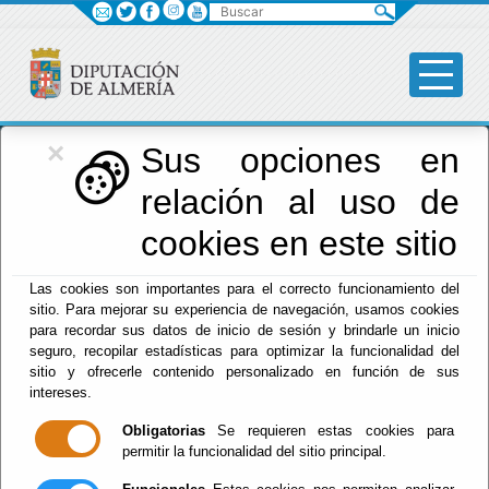
Buscar
×
Diputación
Sus opciones en
relación al uso de
Menú Diputación
cookies en este sitio
Inicio
-
Diputación
- Fiestas de Verano en Urrácal
Las cookies son importantes para el correcto funcionamiento del
(Segunda semana de Agosto)
sitio. Para mejorar su experiencia de navegación, usamos cookies
para recordar sus datos de inicio de sesión y brindarle un inicio
Fiestas de Verano
seguro, recopilar estadísticas para optimizar la funcionalidad del
sitio y ofrecerle contenido personalizado en función de sus
en Urrácal
intereses.
Obligatorias
Se requieren estas cookies para
(Segunda semana
permitir la funcionalidad del sitio principal.