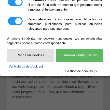
Funcionales
Estas cookies nos permiten analizar
de Agosto)
el uso del Sitio web, de manera que podamos medir
y mejorar el funcionamiento.
Personalizadas
Estas cookies son utilizadas por
empresas publicitarias para publicar anuncios
[Inserte aquí el contenido]Las Fiestas Patronales
relevantes para sus intereses.
sirven para que el pueblo cambie por completo y
las gentes se lancen a disfrutarlas con alegría. Con
Si quiere inhabilitar las cookies funcionales y/o personalizadas,
motivo de las fiestas, la población se multiplica,
haga click sobre el botón correspondiente.
pues acuden aquellas personas que tuvieron que
emigrar y los hijos de aquellos antiguos vecinos del
Rechazar cookies
Guardar configuración
pueblo. Entre los actos que se programan en estas
fiestas se encuentran misas en honor al Santo
patrón y procesiones. Porque las Fiestas
[Ver Política de Cookies]
Patronales son una tradición fruto de un legado
Gestión de cookies | v.1.3
cultural de trasfondo histórico-religioso. Pero no
todo son actos solemnes, también hay tiempo para
las verbenas populares, las actividades deportivas
y los juegos tradicionales, que son elementos que
nunca fallan