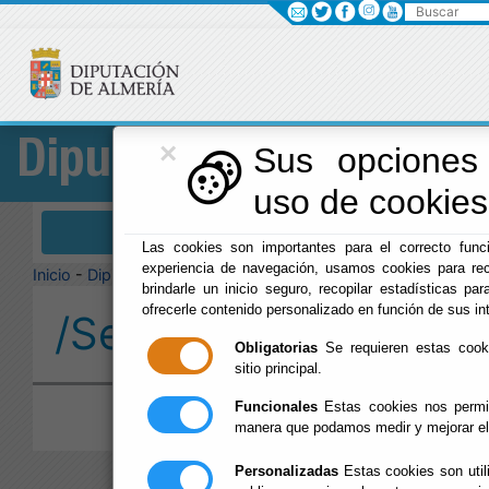
Buscar
×
Diputación
Sus opciones 
uso de cookies 
Menú Diputación
Las cookies son importantes para el correcto funci
experiencia de navegación, usamos cookies para rec
Inicio
-
Diputación
-
brindarle un inicio seguro, recopilar estadísticas par
ofrecerle contenido personalizado en función de sus in
/Servicios/cmsdipro/
Obligatorias
Se requieren estas cookie
sitio principal.
Funcionales
Estas cookies nos permit
manera que podamos medir y mejorar el
Personalizadas
Estas cookies son util