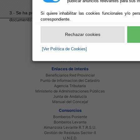
publicar anuncios relevantes para sus i
3.- Se ha producido un error al intentar acceder al
Si quiere inhabilitar las cookies funcionales y/o per
correspondiente.
documento:
2D9604839C46495FC1258D090026797E
.
Red Provincial
Rechazar cookies
Intranet Provincial
Intranet Adheridos
[Ver Política de Cookies]
Intranet Beneficiarios
Servicios EE.LL.
Red Provincial
Enlaces de interés
Beneficiarios Red Provincial
Punto de Informacion del Catastro
Agencia Tributaria
Ministerio de Administraciones Públicas
Junta de Andalucia
Manual del Concejal
Consorcios
Bomberos Poniente
Bomberos Levante
Almanzora Levante R.T.R.S.U.
Gestión de Residuos Sector-II
U.N.E.D.