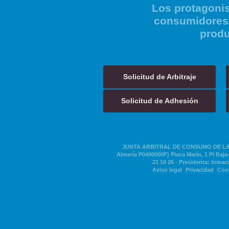
Los protagonis
consumidores 
produ
Solicitud de Arbitraje
Solicitud de Adhesión
JUNTA ARBITRAL DE CONSUMO DE LA 
Almería P0400000F) Plaza Marín, 1 Pl Baja-
21 10 26 - Presidenta: Inmacu
Aviso legal
Privacidad
Coo