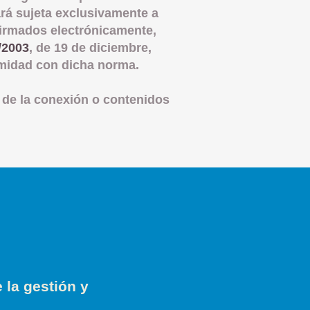
ará sujeta exclusivamente a
firmados electrónicamente,
/2003
, de 19 de diciembre,
rmidad con dicha norma.
de la conexión o contenidos
 la gestión y