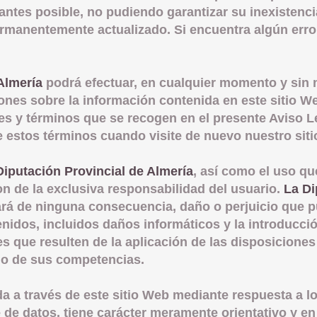
 antes posible, no pudiendo garantizar su inexistenci
manentemente actualizado. Si encuentra algún error,
Almería
podrá efectuar, en cualquier momento y sin 
ones sobre la información contenida en este sitio W
s y términos que se recogen en el presente Aviso Le
e estos términos cuando visite de nuevo nuestro sit
Diputación Provincial de Almería
, así como el uso q
n de la exclusiva responsabilidad del usuario.
La
Di
ará de ninguna consecuencia, daño o perjuicio que p
enidos, incluidos daños informáticos y la introducci
s que resulten de la aplicación de las disposiciones
cio de sus competencias.
a a través de este sitio Web mediante respuesta a l
 de datos, tiene carácter meramente orientativo y e