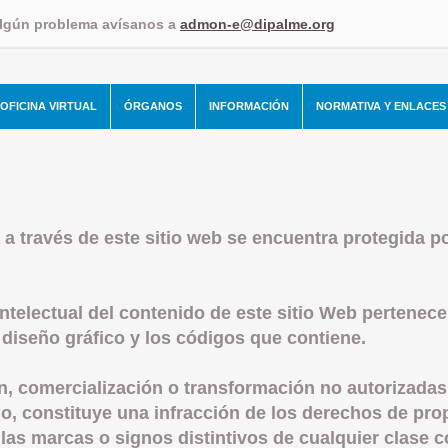
algún problema avísanos a
admon-e@dipalme.org
OFICINA VIRTUAL
ÓRGANOS
INFORMACIÓN
NORMATIVA Y ENLACES
a través de este sitio web se encuentra protegida po
telectual del contenido de este sitio Web pertenece
 diseño gráfico y los códigos que contiene.
n, comercialización o transformación no autorizadas
o, constituye una infracción de los derechos de prop
las marcas o signos distintivos de cualquier clase c