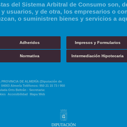
tas del Sistema Arbitral de Consumo son, de
y usuarios, y de otra, los empresarios o co
zcan, o suministren bienes y servicios a aq
Adheridos
Impresos y Formularios
Normativa
Intermediación Hipotecaria
PROVINCIA DE ALMERÍA (Diputación de
 04003 Almería Teléfonos: 950 21 15 73 / 950
lada Orts Beltrán - Secretaria:
kies
Accesibilidad
Mapa Web