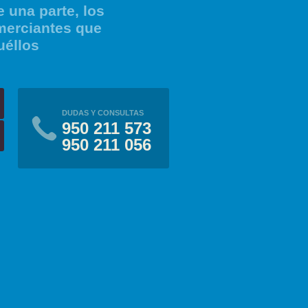
 una parte, los
merciantes que
uéllos
DUDAS Y CONSULTAS
950 211 573
950 211 056