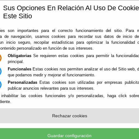
Sus Opciones En Relación Al Uso De Cooki
Este Sitio
ía
360
Almería
Rodado en Almería
Noticias
Con
es son importantes para el correcto funcionamiento del sitio. Para 
ia de navegación, usamos cookies para recordar sus datos de inicio d
 un inicio seguro, recopilar estadísticas para optimizar la funcionalidad d
contenido personalizado en función de sus intereses.
Obligatorias
Se requieren estas cookies para permitir la funcionalidad
principal.
Funcionales
Estas cookies nos permiten analizar el uso del Sitio web,
que podamos medir y mejorar el funcionamiento.
Personalizadas
Estas cookies son utilizadas por empresas publicita
N
publicar anuncios relevantes para sus intereses.
 inhabilitar las cookies funcionales y/o personalizadas, haga click sobr
iente.
Rechazar cookies
TICA DE PRIVACIDAD
e las consideraciones realizadas en el
“Aviso Legal”
, el 
Guardar configuración