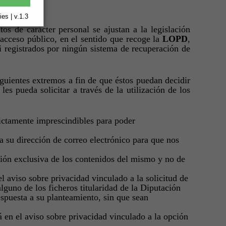
dad:
es | v.1.3
s de carácter personal se ajustan a la legislación
 acceso público, en el sentido que recoge la
LOPD
,
ni registrados por ningún sistema de recuperación de
guientes extremos a fin de que éstos puedan decidir
les pueda solicitar a través de la utilización de los
trictamente imprescindibles para poder
a su dirección de correo electrónico para que nos
pción exclusiva de los contenidos del mismo y no de
el aviso sobre privacidad vinculado a la solicitud de
lguno de los ficheros titularidad de la Diputación
espuesta a su planteamiento, sin que sean
á en el aviso sobre privacidad vinculado a la opción