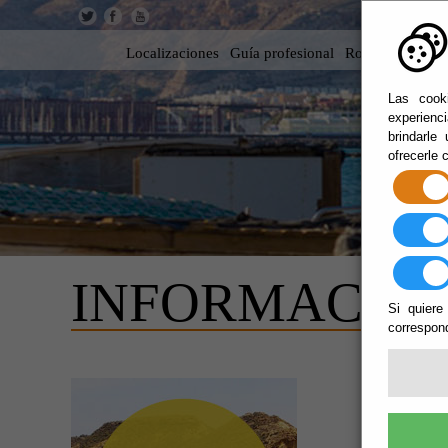
Localizaciones
Guía profesional
Rodar en Almer
Las cooki
experienc
brindarle
ofrecerle 
INFORMACIO
Si quiere
correspond
POLÍ
Además d