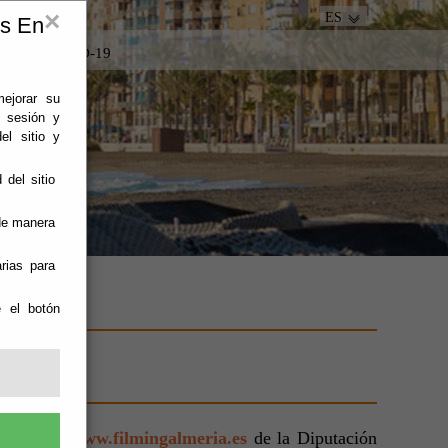
×
ES
es En
tacto
COVID-19
mejorar su
e sesión y
el sitio y
 del sitio
 de manera
rias para
e el botón
sitio Web
www.filmingalmeria.es
de la Diputación