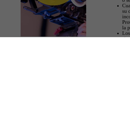
o s
Cua
su 
inc
Pro
la 
Los
sie
En cumpl
conforme
que los 
Almería, 
Los dato
cooperaci
Salvo in
ALMERÍA'
cultura c
En este s
obstante