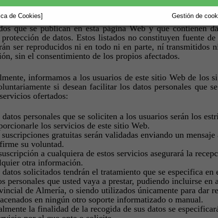
l de Almería se acoge a las siguientes condiciones de privaci
tica de Cookies]
Gestión de cooki
ados que se publican en esta página Web y que contienen dato
 protección de datos. Estos listados no constituyen fuente de
án ser reproducidos ni en todo ni en parte, ní transmitidos 
ón, sin el consentimiento de los propios afectados.
mente, informamos a los usuarios de este sitio Web de los si
oluntariamente si desean facilitar los datos personales que se 
 servicios ofertados:
 datos personales que se soliciten a los usuarios serán los es
porcionarle los servicios de este sitio Web.
 suscripciones gratuitas serán validadas enviando un mensaje 
firme su voluntad.
suscripción a cualquiera de estos servicios asegurará la rece
lquier otra información.
 datos solicitados tendrán el tratamiento que se especifica en 
os personales que usted vaya a prestar, pudiendo incluirse en a
vincial de Almería, o siendo utilizados únicamente para dar r
acenados en ningún otro soporte informatizado o manual.
almente la finalidad de la recogida de sus datos se especificar