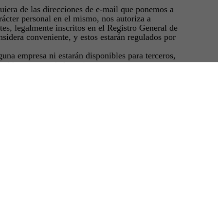
uiera de las direcciones de e-mail que ponemos a
arácter personal en el mismo, nos autoriza a
tes, legalmente inscritos en el Registro General de
nsidera conveniente, y estos estarán regulados por
una empresa ni estarán disponibles para terceros,
cogida concreta de los mismos.
e, de Protección de Datos de Carácter Personal,
cogida de datos, 'FILMING ALMERÍA', le informa de
ichero titularidad de la Diputación Provincial de
01 Almería.
brán de ser mantenidos actualizados gracias a la
l uso y conservación de dichos datos por 'FILMING
de Almería dentro del marco de la industria y la
y confidencial de los datos de carácter personal. No
rectificación, cancelación y oposición enviando una