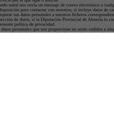
ervicio por el que opte o solicite
ndo usted nos envía un mensaje de correo electrónico a cualq
disposición para contactar con nosotros, si incluye datos de c
orporar sus datos personales a nuestros ficheros correspondien
tección de datos, si la Diputación Provincial de Almería lo co
presente política de privacidad.
 datos personales que nos proporcione no serán cedidos a ning
ndo utilizados únicamente para los fines establecidos en la re
imiento con la Ley Orgánica 15/1999, de 13 de Diciembr
 al artículo 5 relativo al derecho de información en la re
datos personales aquí introducidos serán incluidos en un f
con domicilio en plaza Julio Alfredo Egea, 3, 3ª planta, 040
s deberán ser facilitados de forma veraz y completa y ha
ón de los solicitantes.
dicación en contra, el solicitante autoriza expresamente e
, para usos promocionales y de difusión de la provincia 
inematográfica, audiovisual y fotográfica.
entido, le reiteramos nuestro compromiso de uso responsable 
, cuando usted desee, podrá ejercer sus derechos de acceso, 