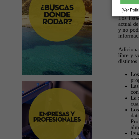
Provincia
[Ver Polí
Los list
actual de
y no podr
informaci
Adicional
libre y v
distintos
Los
pro
Las
con
La 
cua
Los
dat
Pro
alm
Igu