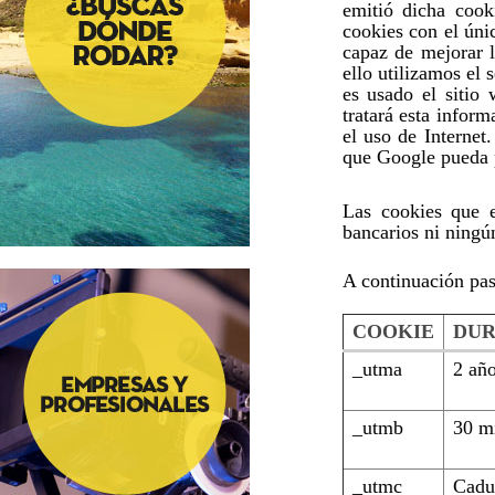
emitió dicha cook
cookies con el úni
capaz de mejorar l
ello utilizamos el
es usado el sitio
tratará esta infor
el uso de Internet
que Google pueda p
Las cookies que e
bancarios ni ningún
A continuación pas
COOKIE
DUR
_utma
2 añ
_utmb
30 m
_utmc
Cadu