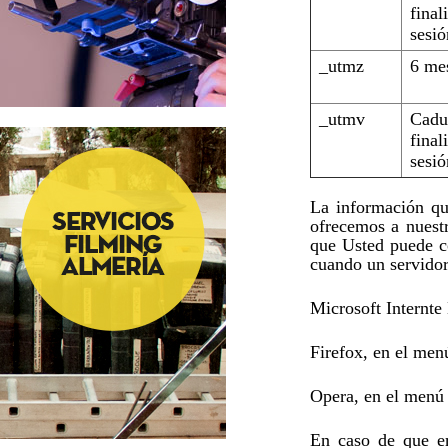
final
sesió
_utmz
6 me
_utmv
Cadu
final
sesió
La información qu
ofrecemos a nuest
que Usted puede co
cuando un servidor
Microsoft Internte
Firefox, en el men
Opera, en el menú
En caso de que em