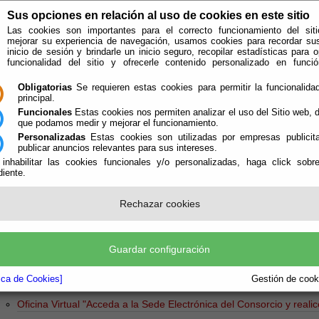
Sus opciones en relación al uso de cookies en este sitio
Las cookies son importantes para el correcto funcionamiento del siti
mejorar su experiencia de navegación, usamos cookies para recordar su
inicio de sesión y brindarle un inicio seguro, recopilar estadísticas para o
funcionalidad del sitio y ofrecerle contenido personalizado en func
Obligatorias
Se requieren estas cookies para permitir la funcionalidad
principal.
Funcionales
Estas cookies nos permiten analizar el uso del Sitio web,
que podamos medir y mejorar el funcionamiento.
Personalizadas
Estas cookies son utilizadas por empresas publicita
publicar anuncios relevantes para sus intereses.
ión
Quién Somos
 inhabilitar las cookies funcionales y/o personalizadas, haga click sobr
iente.
e encuentra aquí:
Inicio
/
/
Componente mapa web
pa Web
Rechazar cookies
blón de Anuncios
"Tablón de Anuncios del Consorcio Almería Levante los Vélez R
Guardar configuración
cibos
"Consulta, pago y domiciliación de recibos."
tica de Cookies]
Gestión de cooki
bre el Consorcio
Oficina Virtual
"Acceda a la Sede Electrónica del Consorcio y reali