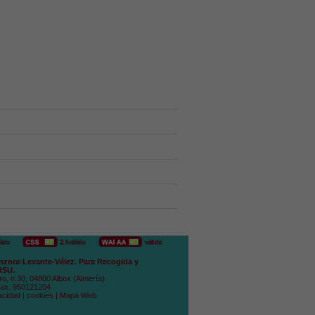
zora-Levante-Vélez. Para Recogida y
RSU.
ro, n.30, 04800 Albox (Almería)
Fax. 950121204
acidad
|
cookies
|
Mapa Web