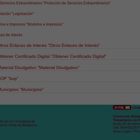
 Servicios Extraordinarios
"Protocolo de Servicios Extraordinarios"
slación
"Legislación"
los e Impresos
"Modelos e Impresos"
es de Interés
tros Enlaces de Interés
"Otros Enlaces de Interés"
btener Certificado Digital
"Obtener Certificado Digital"
aterial Divulgativo
"Material Divulgativo"
BOP
"bop"
unicipios
"Municipios"
Consocrio Alman
Tratamiento de 
do por la Consejaría de
Avda/ 28 de febre
de la Junta de Andalucía
Telf. 950430229 
Aviso Legal
|
Priv