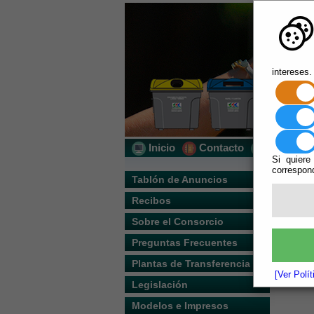
intereses.
Inicio
Contacto
Localizac
Si quiere
correspond
Usted s
Tablón de Anuncios
Recibos
Ma
Sobre el Consorcio
Ta
Preguntas Frecuentes
Re
Plantas de Transferencia
[Ver Polí
So
Legislación
Modelos e Impresos