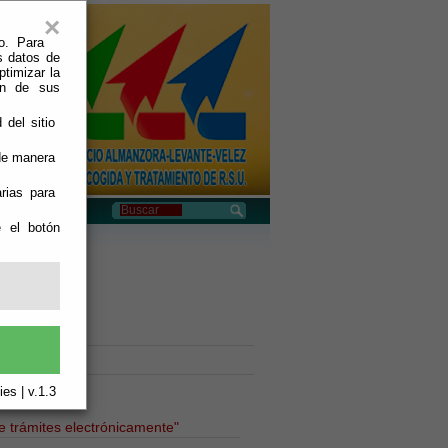
×
o. Para
s datos de
ptimizar la
ión de sus
 del sitio
 de manera
rias para
e el botón
SU"
es | v.1.3
ce trámites electrónicamente"