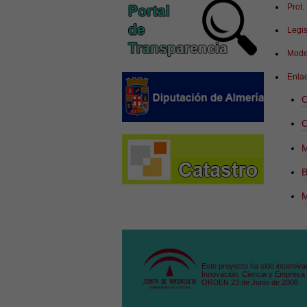
Prot.
Legi
Mode
Enlac
O
O
M
M
Este proyecto ha sido incentiva
Innovación, Ciencia y Empresa 
ORDEN 23 de Junio de 2008