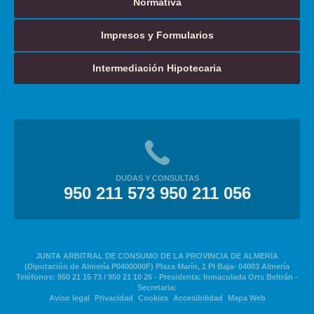
Normativa
Impresos y Formularios
Intermediación Hipotecaria
DUDAS Y CONSULTAS
950 211 573 950 211 056
JUNTA ARBITRAL DE CONSUMO DE LA PROVINCIA DE ALMERÍA
(Diputación de Almería P0400000F) Plaza Marín, 1 Pl Baja- 04003 Almería
Teléfonos: 950 21 15 73 / 950 21 10 26 - Presidenta: Inmaculada Orts Beltrán -
Secretaria:
Aviso legal
Privacidad
Cookies
Accesibilidad
Mapa Web