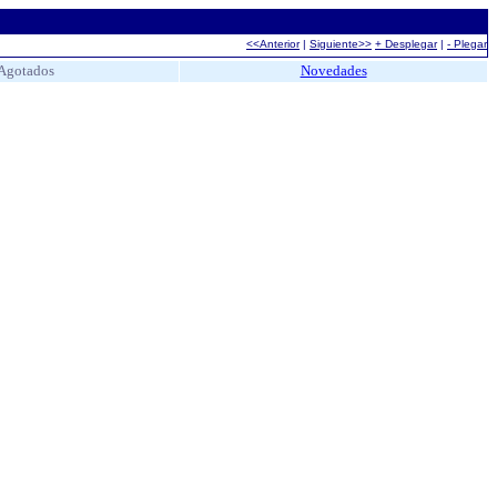
<<Anterior
|
Siguiente>>
+ Desplegar
|
- Plegar
Agotados
Novedades