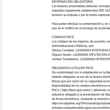
INFORMACIÓN OBLIGATORIA:
Las facturas presentadas deberán correspond
requisitos legalmente establecidos (RD 161
tuvieron su entrada o por el medio expresa
Para poder efectuar la comprobación y, en s
que se le notificó en el encargo de la prest
CÓDIGOS FACE:
Los códigos de los órganos, de acuerdo con
Administraciones Públicas, son:
Oficina Contable: L02000004 INTERVENC
Órgano Gestor: L02000004 DIPUTACION 
Unidad Tramitadora: L02000004 INTERV
OBLIGADOS A UTILIZAR FACE:
De conformidad con lo establecido en la Bas
estarán obligadas al uso de la factura elect
físicas que por razón de su capacidad econ
disponibilidad de los medios electrónicos n
FACe ( https://face.gob.es/es/ ), debiendo 
estuviera obligado a la presentación de fat
de forma electrónica, mediante la remisión d
https://ov.dipalme.org/TiProceeding/ciudad
entrada=ciudadano&idLogica=accesoDirec