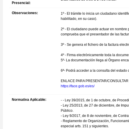
Presencial:
Observaciones:
1º - El trámite lo inicia un ciudadano ident
habilitado, en su caso).
2º - El ciudadano puede actuar en nombre pr
comprueba que el presentador de las factura
3º - Se genera el fichero de la factura electr
4º - Firma electrónicamente toda la documen
5º- La documentación llega al Órgano encarg
6ª- Podrá acceder a la consulta del estado d
ENLACE PARA PRESENTAR/CONSULTAR 
https://face.gob.es/es/
Normativa Aplicable:
- - Ley 39/2015, de 1 de octubre, de Proce
- Ley 25/2013, de 27 de diciembre, de Impul
Público.
- Ley 9/2017, de 8 de noviembre, de Contra
- Reglamento de Organización, Funcionami
especial arts. 151 y siguientes.