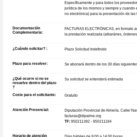
Específicamente y para todos los proveedor
jurídica de los mismos y siempre y cuando el
no electrónica) para la presentación de las 
Documentación
FACTURAS ELECTRÓNICAS, en formato admitid
Complementaria:
la prestación realizada (albaránes, órdenes
¿Cuándo solicitar? :
Plazo Solicitud Indefinido
Plazo para resolver:
Se abonará dentro de los 30 días siguiente
¿Qué ocurre si no se
Su solicitud se entenderá estimada
resuelve dentro del plazo
?
Coste para el solicitante:
Gratuito
Atención Presencial:
Diputación Provincial de Almería. Calle/ Na
facturas@dipalme.org
TF:
950211382 - 950211184
Horario de atención
Días hábiles de 9:00 a 14:00 horas.