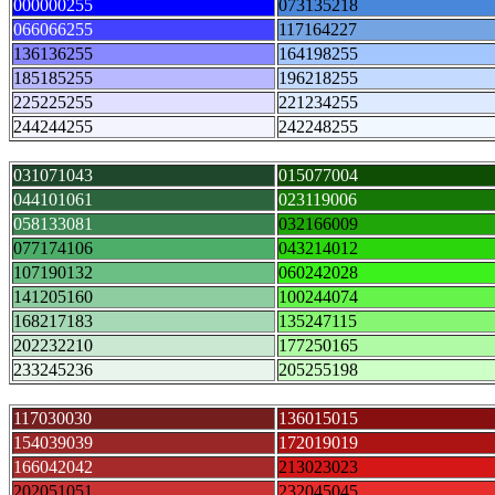
000000255
073135218
066066255
117164227
136136255
164198255
185185255
196218255
225225255
221234255
244244255
242248255
031071043
015077004
044101061
023119006
058133081
032166009
077174106
043214012
107190132
060242028
141205160
100244074
168217183
135247115
202232210
177250165
233245236
205255198
117030030
136015015
154039039
172019019
166042042
213023023
202051051
232045045