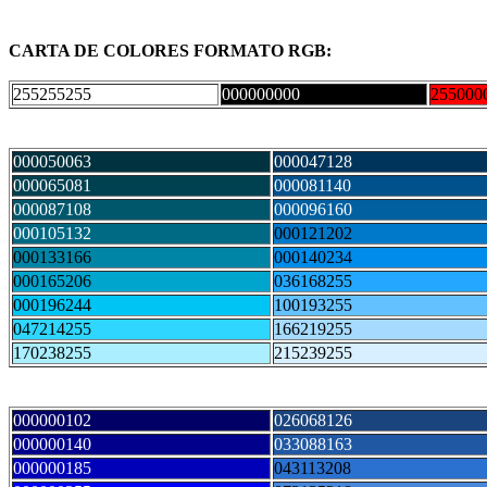
CARTA DE COLORES FORMATO RGB:
255255255
000000000
255000
000050063
000047128
000065081
000081140
000087108
000096160
000105132
000121202
000133166
000140234
000165206
036168255
000196244
100193255
047214255
166219255
170238255
215239255
000000102
026068126
000000140
033088163
000000185
043113208