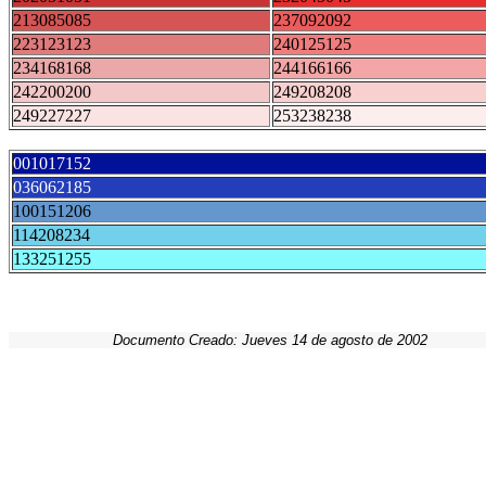
213085085
237092092
223123123
240125125
234168168
244166166
242200200
249208208
249227227
253238238
001017152
036062185
100151206
114208234
133251255
Documento Creado: Jueves 14 de agosto de 2002