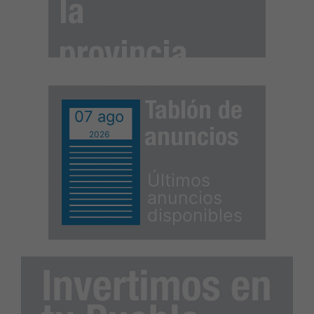
la
provincia
Tablón de
07 ago
anuncios
2026
Últimos
anuncios
disponibles