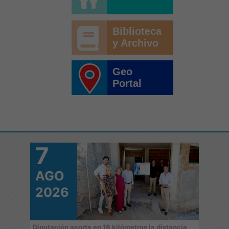
Biblioteca
y Archivo
Geo
Portal
7
7
AGO
A
2026
2
 de
Diputación acorta en 18 kilómetros la distancia
‘Juga