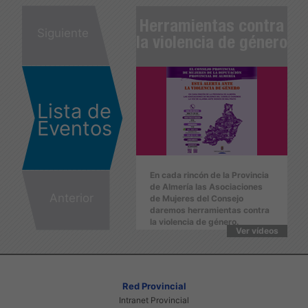
erramientas contra
Herramientas contra
He
Siguiente
 violencia de género
la violencia de género
la
Lista de
Eventos
En cada rincón de la Provincia
En cada rincón de la Provincia
E
de Almería las Asociaciones
de Almería las Asociaciones
d
Anterior
de Mujeres del Consejo
de Mujeres del Consejo
d
daremos herramientas contra
daremos herramientas contra
d
la violencia de género.
la violencia de género.
l
Ver vídeos
Ver vídeos
Red Provincial
Intranet Provincial