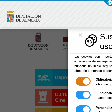
×
Su
uso
Las cookies son importa
experiencia de navegaci
brindarle un inicio segur
ofrecerle contenido perso
Deportes
Obligatori
sitio princip
Funcional
Cultura y
manera que
Cine
Personali